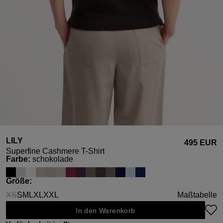
LILY
495 EUR
Superfine Cashmere T-Shirt
auswählen
Farbe
:
schokolade
auswählen
Größe
:
XS
S
M
L
XL
XXL
Maßtabelle
(Diese Option ist zurzeit nicht verfügbar.)
In den Warenkorb