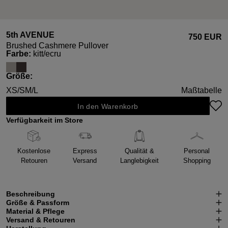
5th AVENUE
750 EUR
Brushed Cashmere Pullover
auswählen
Farbe
:
kitt/ecru
auswählen
Größe
:
XS/S
M/L
Maßtabelle
In den Warenkorb
Verfügbarkeit im Store
Kostenlose
Express
Qualität &
Personal
Retouren
Versand
Langlebigkeit
Shopping
Beschreibung
Größe & Passform
Material & Pflege
Versand & Retouren