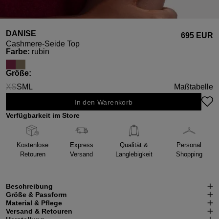
DANISE
695 EUR
Cashmere-Seide Top
auswählen
Farbe
:
rubin
auswählen
Größe
:
XS
S
M
L
Maßtabelle
(Diese Option ist zurzeit nicht verfügbar.)
In den Warenkorb
Verfügbarkeit im Store
Kostenlose
Express
Qualität &
Personal
Retouren
Versand
Langlebigkeit
Shopping
Beschreibung
Größe & Passform
Material & Pflege
Versand & Retouren