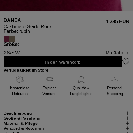
DANEA
1.395 EUR
Cashmere-Seide Rock
auswählen
Farbe
:
rubin
auswählen
Größe
:
XS/S
M/L
Maßtabelle
In den Warenkorb
Verfügbarkeit im Store
Kostenlose
Express
Qualität &
Personal
Retouren
Versand
Langlebigkeit
Shopping
Beschreibung
Größe & Passform
Material & Pflege
Versand & Retouren