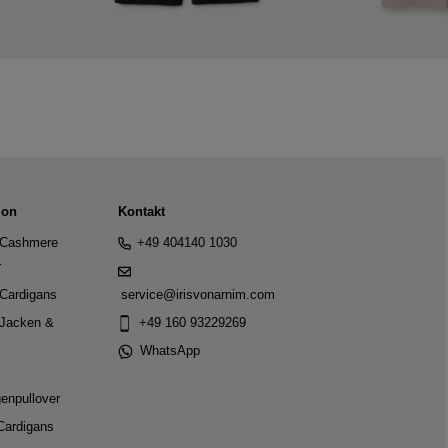
ion
Kontakt
Cashmere
+49 404140 1030
r
Cardigans
service@irisvonarnim.com
Jacken &
+49 160 93229269
WhatsApp
genpullover
Cardigans