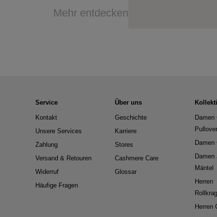
Mehr entdecken
Service
Über uns
Kollekt
Kontakt
Geschichte
Damen 
Pullove
Unsere Services
Karriere
Damen 
Zahlung
Stores
Damen 
Versand & Retouren
Cashmere Care
Mäntel
Widerruf
Glossar
Herren
Häufige Fragen
Rollkra
Herren 