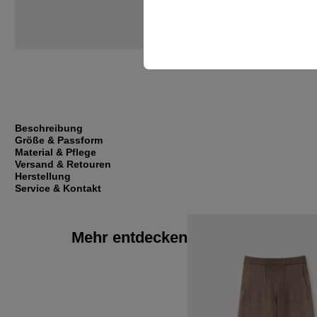
Beschreibung
Größe & Passform
Material & Pflege
Versand & Retouren
Herstellung
Service & Kontakt
Mehr entdecken