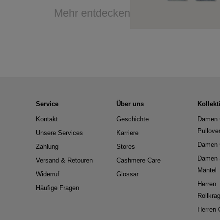
Mehr entdecken
Service
Über uns
Kollekt
Kontakt
Geschichte
Damen 
Pullove
Unsere Services
Karriere
Damen 
Zahlung
Stores
Damen 
Versand & Retouren
Cashmere Care
Mäntel
Widerruf
Glossar
Herren
Häufige Fragen
Rollkra
Herren 