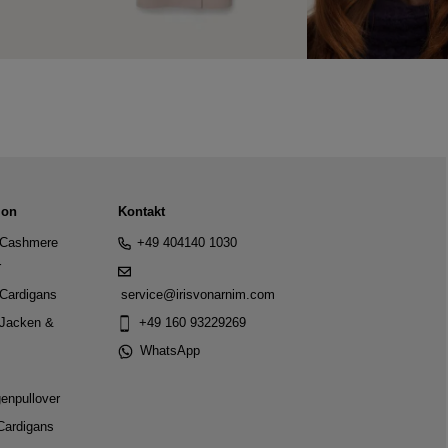
ion
Kontakt
Cashmere
+49 404140 1030
r
Cardigans
service@irisvonarnim.com
Jacken &
+49 160 93229269
WhatsApp
genpullover
Cardigans