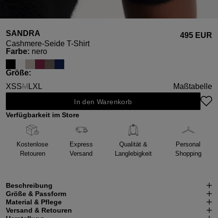
SANDRA
495 EUR
Cashmere-Seide T-Shirt
auswählen
Farbe
:
nero
auswählen
Größe
:
XS
S
M
L
XL
Maßtabelle
(Diese Option ist zurzeit nicht verfügbar.)
In den Warenkorb
Verfügbarkeit im Store
Kostenlose
Express
Qualität &
Personal
Retouren
Versand
Langlebigkeit
Shopping
Beschreibung
Größe & Passform
Material & Pflege
Versand & Retouren