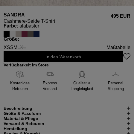
SANDRA
495 EUR
Cashmere-Seide T-Shirt
auswählen
Farbe
:
alabaster
auswählen
Größe
:
XS
S
M
L
XL
Maßtabelle
(Diese Option ist zurzeit nicht verfügbar.)
In den Warenkorb
Verfügbarkeit im Store
Kostenlose
Express
Qualität &
Personal
Retouren
Versand
Langlebigkeit
Shopping
Beschreibung
Größe & Passform
Material & Pflege
Versand & Retouren
Herstellung
Service & Kontakt