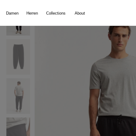
springen
Zur Hauptnavigation springen
Damen
Herren
Collections
About