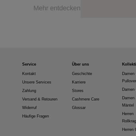
Mehr entdecken
Service
Über uns
Kollekt
Kontakt
Geschichte
Damen 
Pullove
Unsere Services
Karriere
Damen 
Zahlung
Stores
Damen 
Versand & Retouren
Cashmere Care
Mäntel
Widerruf
Glossar
Herren
Häufige Fragen
Rollkra
Herren 