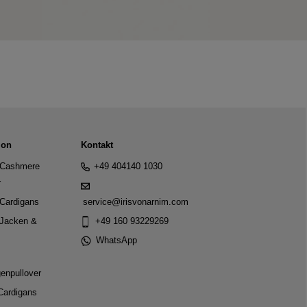
ion
Kontakt
Cashmere
+49 404140 1030
r
Cardigans
service@irisvonarnim.com
Jacken &
+49 160 93229269
WhatsApp
genpullover
Cardigans