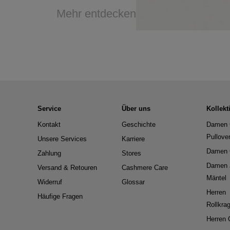
Mehr entdecken
Service
Über uns
Kollekt
Kontakt
Geschichte
Damen 
Pullove
Unsere Services
Karriere
Damen 
Zahlung
Stores
Damen 
Versand & Retouren
Cashmere Care
Mäntel
Widerruf
Glossar
Herren
Häufige Fragen
Rollkra
Herren 