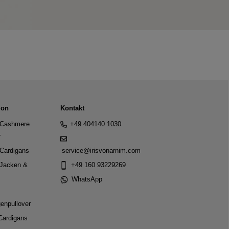
ion
Kontakt
Cashmere
+49 404140 1030
r
Cardigans
service@irisvonarnim.com
Jacken &
+49 160 93229269
WhatsApp
genpullover
Cardigans