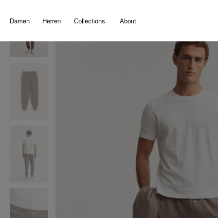
springen
Zur Hauptnavigation springen
Damen
Herren
Collections
About