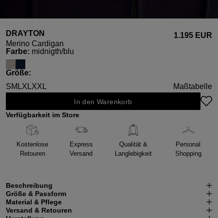
DRAYTON
1.195 EUR
Merino Cardigan
auswählen
Farbe
:
midnigth/blu
auswählen
Größe
:
S
M
L
XL
XXL
Maßtabelle
In den Warenkorb
Verfügbarkeit im Store
Kostenlose
Express
Qualität &
Personal
Retouren
Versand
Langlebigkeit
Shopping
Beschreibung
Größe & Passform
Material & Pflege
Versand & Retouren