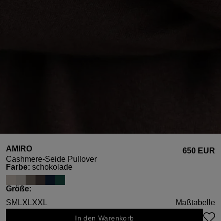
AMIRO
650 EUR
Cashmere-Seide Pullover
auswählen
Farbe
:
schokolade
auswählen
Größe
:
S
M
L
XL
XXL
Maßtabelle
In den Warenkorb