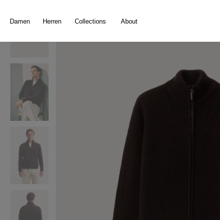
springen
Zur Hauptnavigation springen
Damen
Herren
Collections
About