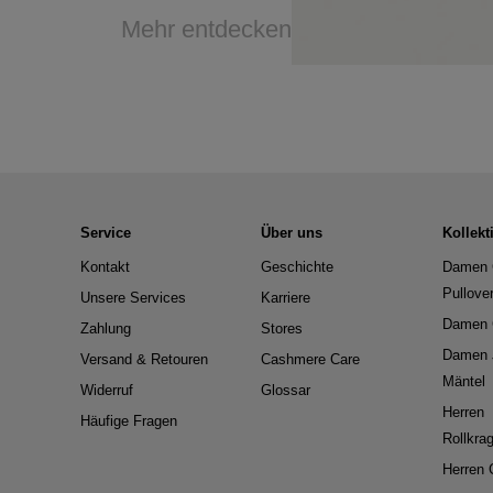
Mehr entdecken
Service
Über uns
Kollekt
Kontakt
Geschichte
Damen 
Pullove
Unsere Services
Karriere
Damen 
Zahlung
Stores
Damen 
Versand & Retouren
Cashmere Care
Mäntel
Widerruf
Glossar
Herren
Häufige Fragen
Rollkra
Herren 