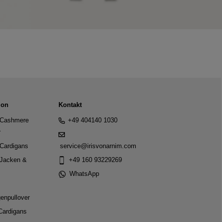
ion
Kontakt
Cashmere
+49 404140 1030
r
Cardigans
service@irisvonarnim.com
Jacken &
+49 160 93229269
WhatsApp
genpullover
Cardigans