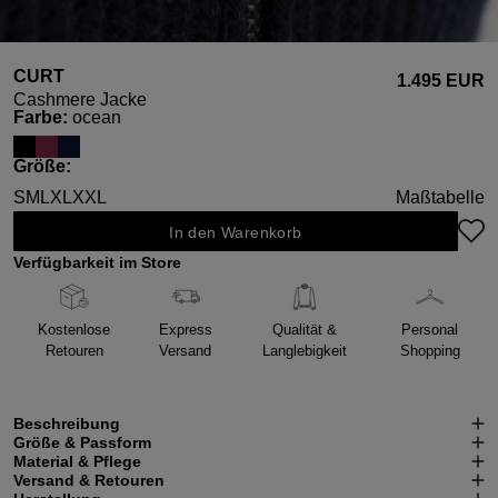
CURT
1.495 EUR
Cashmere Jacke
auswählen
Farbe
:
ocean
auswählen
Größe
:
S
M
L
XL
XXL
Maßtabelle
In den Warenkorb
Verfügbarkeit im Store
Kostenlose
Express
Qualität &
Personal
Retouren
Versand
Langlebigkeit
Shopping
Beschreibung
Größe & Passform
Material & Pflege
Versand & Retouren