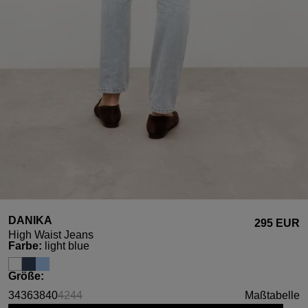
DANIKA
295 EUR
High Waist Jeans
auswählen
Farbe
:
light blue
auswählen
Größe
:
34
36
38
40
42
44
Maßtabelle
(Diese Option ist zurzeit nicht verfügbar.)
(Diese Option ist zurzeit nicht verfügbar.)