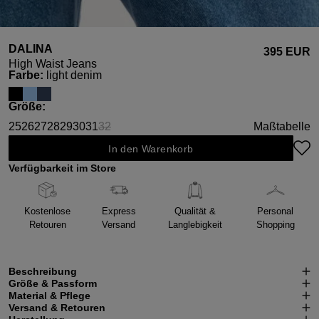
DALINA
395 EUR
High Waist Jeans
auswählen
Farbe
:
light denim
auswählen
Größe
:
25
26
27
28
29
30
31
32
Maßtabelle
(Diese Option ist zurzeit nicht verfügbar.)
In den Warenkorb
Verfügbarkeit im Store
Kostenlose
Express
Qualität &
Personal
Retouren
Versand
Langlebigkeit
Shopping
Beschreibung
Größe & Passform
Material & Pflege
Versand & Retouren