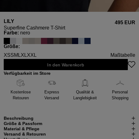
LILY
495 EUR
Superfine Cashmere T-Shirt
auswählen
Farbe
:
nero
auswählen
Größe
:
XS
S
M
L
XL
XXL
Maßtabelle
In den Warenkorb
Verfügbarkeit im Store
Kostenlose
Express
Qualität &
Personal
Retouren
Versand
Langlebigkeit
Shopping
Beschreibung
Größe & Passform
Material & Pflege
Versand & Retouren