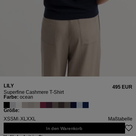
LILY
495 EUR
Superfine Cashmere T-Shirt
auswählen
Farbe
:
ocean
auswählen
Größe
:
XS
S
M
L
XL
XXL
Maßtabelle
(Diese Option ist zurzeit nicht verfügbar.)
In den Warenkorb