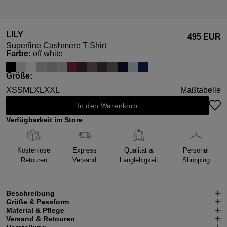
LILY
495 EUR
Superfine Cashmere T-Shirt
auswählen
Farbe
:
off white
auswählen
Größe
:
XS
S
M
L
XL
XXL
Maßtabelle
In den Warenkorb
Verfügbarkeit im Store
Kostenlose
Express
Qualität &
Personal
Retouren
Versand
Langlebigkeit
Shopping
Beschreibung
Größe & Passform
Material & Pflege
Versand & Retouren