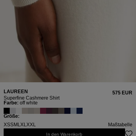
LAUREEN
575 EUR
Superfine Cashmere Shirt
auswählen
Farbe
:
off white
auswählen
Größe
:
XS
S
M
L
XL
XXL
Maßtabelle
In den Warenkorb