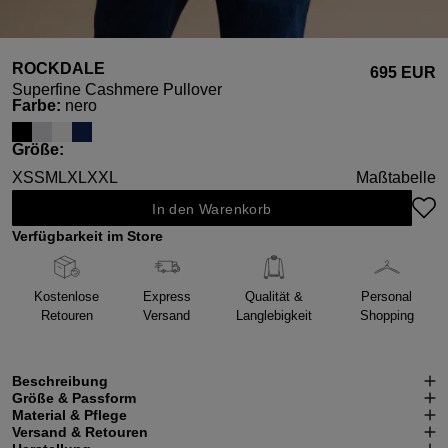
ROCKDALE
695 EUR
Superfine Cashmere Pullover
auswählen
Farbe
:
nero
auswählen
Größe
:
XS
S
M
L
XL
XXL
Maßtabelle
In den Warenkorb
Verfügbarkeit im Store
Kostenlose
Express
Qualität &
Personal
Retouren
Versand
Langlebigkeit
Shopping
Beschreibung
Größe & Passform
Material & Pflege
Versand & Retouren