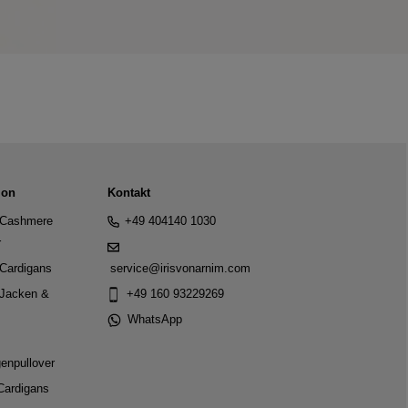
ion
Kontakt
Cashmere
+49 404140 1030
r
Cardigans
service@irisvonarnim.com
Jacken &
+49 160 93229269
WhatsApp
genpullover
Cardigans