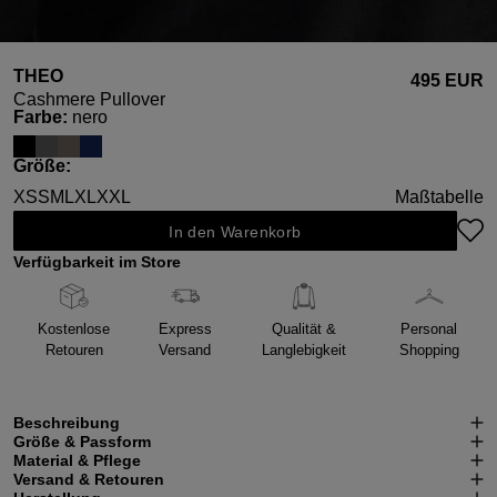
THEO
495 EUR
Cashmere Pullover
auswählen
Farbe
:
nero
auswählen
Größe
:
XS
S
M
L
XL
XXL
Maßtabelle
In den Warenkorb
Verfügbarkeit im Store
Kostenlose
Express
Qualität &
Personal
Retouren
Versand
Langlebigkeit
Shopping
Beschreibung
Größe & Passform
Material & Pflege
Versand & Retouren