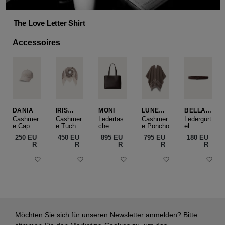
The Love Letter Shirt
Accessoires
DANIA
IRIS
MONI
LUNEA
BELLA
CASHME
CAPE
SLIM
Cashmer
Cashmer
Ledertas
Cashmer
Ledergürt
e Cap
RE
e Tuch
che
e Poncho
el
SMALL
250 EU
450 EU
895 EU
795 EU
180 EU
R
R
R
R
R
Möchten Sie sich für unseren Newsletter anmelden? Bitte