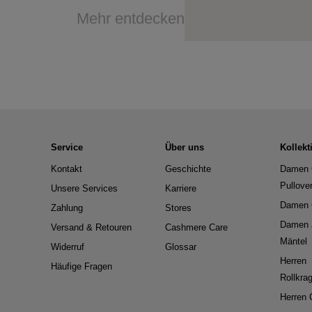
Mehr entdecken
Service
Über uns
Kollekt
Kontakt
Geschichte
Damen 
Pullove
Unsere Services
Karriere
Damen 
Zahlung
Stores
Damen 
Versand & Retouren
Cashmere Care
Mäntel
Widerruf
Glossar
Herren
Häufige Fragen
Rollkra
Herren 