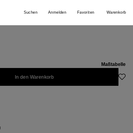
Suchen
Anmelden
Favoriten
Warenkorb
digan
Maßtabelle
 zurzeit nicht verfügbar.)
In den Warenkorb
t