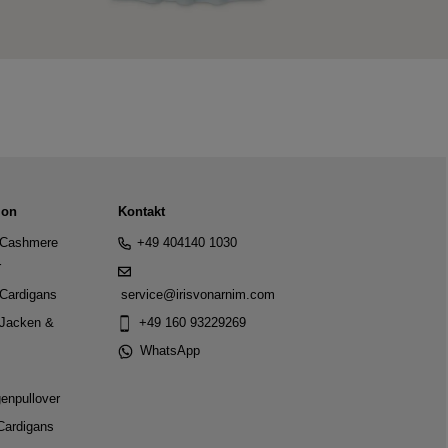
ion
Kontakt
Cashmere
+49 404140 1030
r
Cardigans
service@irisvonarnim.com
Jacken &
+49 160 93229269
WhatsApp
genpullover
Cardigans