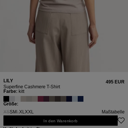
LILY
495 EUR
Superfine Cashmere T-Shirt
auswählen
Farbe
:
kitt
auswählen
Größe
:
XS
S
M
L
XL
XXL
Maßtabelle
(Diese Option ist zurzeit nicht verfügbar.)
(Diese Option ist zurzeit nicht verfügbar.)
In den Warenkorb