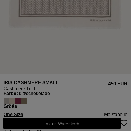
IRIS CASHMERE SMALL
450 EUR
Cashmere Tuch
auswählen
Farbe
:
kitt/schokolade
auswählen
Größe
:
One Size
Maßtabelle
In den Warenkorb