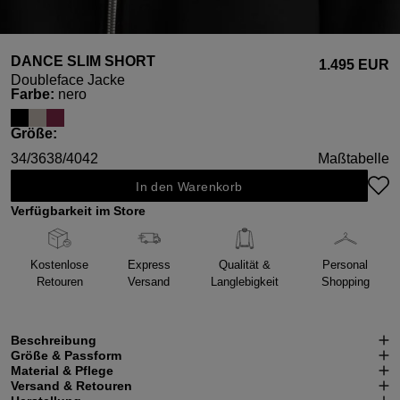
DANCE SLIM SHORT
1.495 EUR
Doubleface Jacke
auswählen
Farbe
:
nero
auswählen
Größe
:
34/36
38/40
42
Maßtabelle
In den Warenkorb
Verfügbarkeit im Store
Kostenlose
Express
Qualität &
Personal
Retouren
Versand
Langlebigkeit
Shopping
Beschreibung
Größe & Passform
Material & Pflege
Versand & Retouren