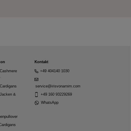
ion
Kontakt
Cashmere
+49 404140 1030
r
Cardigans
service@irisvonarnim.com
Jacken &
+49 160 93229269
WhatsApp
genpullover
Cardigans