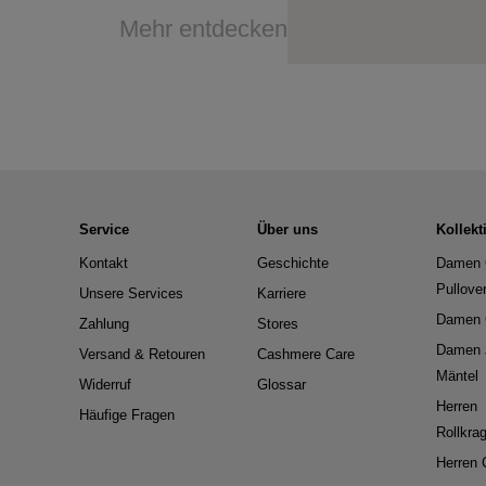
Mehr entdecken
Service
Über uns
Kollekt
Kontakt
Geschichte
Damen 
Pullove
Unsere Services
Karriere
Damen 
Zahlung
Stores
Damen 
Versand & Retouren
Cashmere Care
Mäntel
Widerruf
Glossar
Herren
Häufige Fragen
Rollkra
Herren 