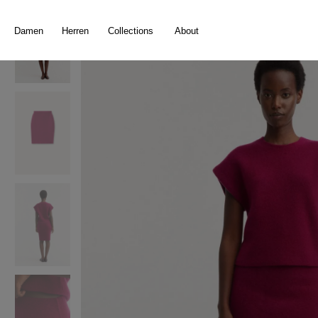
springen
Zur Hauptnavigation springen
Damen
Herren
Collections
About