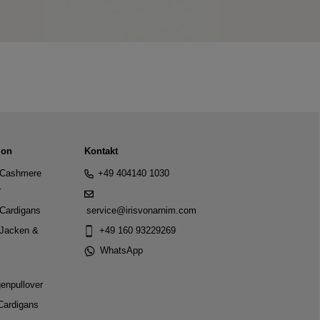
ion
Kontakt
Cashmere
+49 404140 1030
r
Cardigans
service@irisvonarnim.com
Jacken &
+49 160 93229269
WhatsApp
genpullover
Cardigans