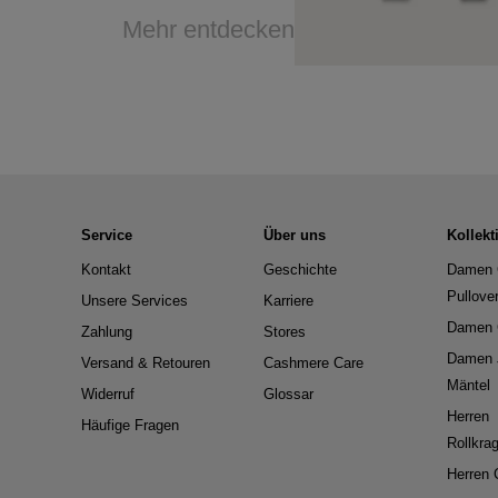
Mehr entdecken
Service
Über uns
Kollekt
Kontakt
Geschichte
Damen 
Pullove
Unsere Services
Karriere
Damen 
Zahlung
Stores
Damen 
Versand & Retouren
Cashmere Care
Mäntel
Widerruf
Glossar
Herren
Häufige Fragen
Rollkra
Herren 