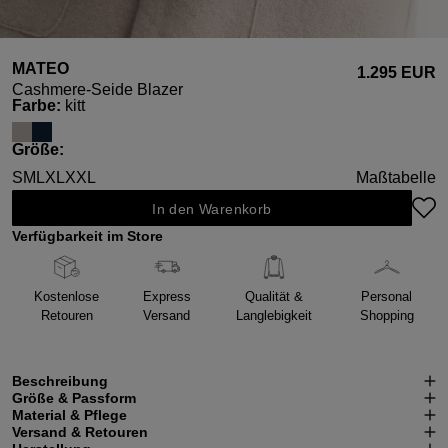
MATEO
1.295 EUR
Cashmere-Seide Blazer
auswählen
Farbe
:
kitt
auswählen
Größe
:
S
M
L
XL
XXL
Maßtabelle
In den Warenkorb
Verfügbarkeit im Store
Kostenlose
Express
Qualität &
Personal
Retouren
Versand
Langlebigkeit
Shopping
Beschreibung
Größe & Passform
Material & Pflege
Versand & Retouren