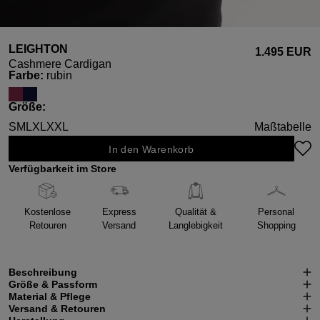
LEIGHTON
1.495 EUR
Cashmere Cardigan
auswählen
Farbe
:
rubin
auswählen
Größe
:
S
M
L
XL
XXL
Maßtabelle
In den Warenkorb
Verfügbarkeit im Store
Kostenlose
Express
Qualität &
Personal
Retouren
Versand
Langlebigkeit
Shopping
Beschreibung
Größe & Passform
Material & Pflege
Versand & Retouren