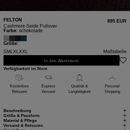
FELTON
895 EUR
Cashmere-Seide Pullover
auswählen
Farbe
:
schokolade
auswählen
Größe
:
S
M
L
XL
XXL
Maßtabelle
In den Warenkorb
Verfügbarkeit im Store
Kostenlose
Express
Qualität &
Personal
Retouren
Versand
Langlebigkeit
Shopping
Beschreibung
Größe & Passform
Material & Pflege
Versand & Retouren