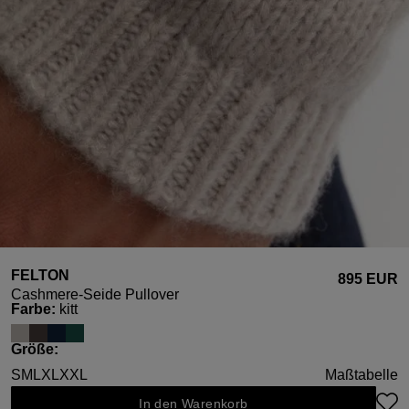
FELTON
895 EUR
Cashmere-Seide Pullover
auswählen
Farbe
:
kitt
auswählen
Größe
:
S
M
L
XL
XXL
Maßtabelle
In den Warenkorb