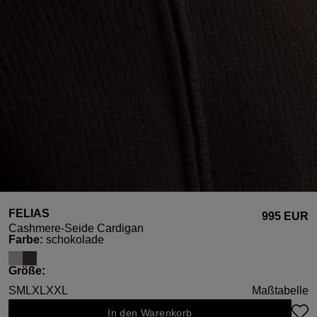
FELIAS
995 EUR
Cashmere-Seide Cardigan
auswählen
Farbe
:
schokolade
auswählen
Größe
:
S
M
L
XL
XXL
Maßtabelle
In den Warenkorb