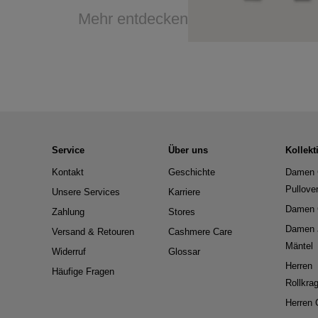
Mehr entdecken
Service
Über uns
Kollekt
Kontakt
Geschichte
Damen 
Pullove
Unsere Services
Karriere
Damen 
Zahlung
Stores
Damen 
Versand & Retouren
Cashmere Care
Mäntel
Widerruf
Glossar
Herren
Häufige Fragen
Rollkra
Herren 