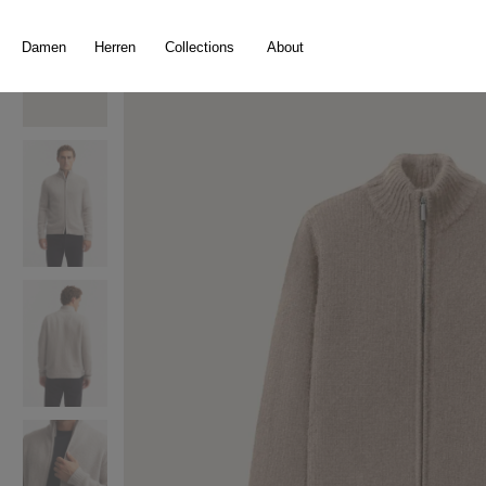
springen
Zur Hauptnavigation springen
Damen
Herren
Collections
About