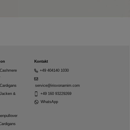
ion
Kontakt
Cashmere
+49 404140 1030
r
Cardigans
service@irisvonarnim.com
Jacken &
+49 160 93229269
WhatsApp
genpullover
Cardigans