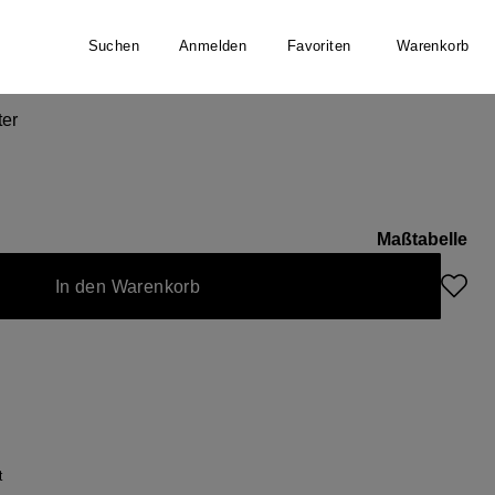
Suchen
Anmelden
Favoriten
Warenkorb
er
ter
Maßtabelle
In den Warenkorb
t