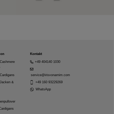
ion
Kontakt
Cashmere
+49 404140 1030
r
Cardigans
service@irisvonarnim.com
Jacken &
+49 160 93229269
WhatsApp
genpullover
Cardigans