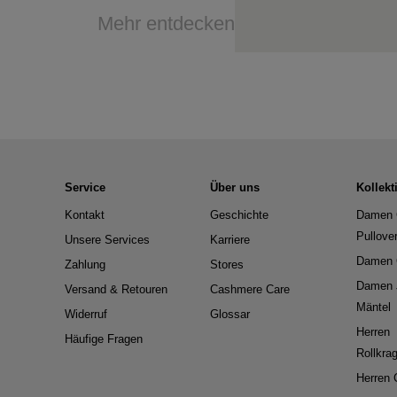
Mehr entdecken
Service
Über uns
Kollekt
Kontakt
Geschichte
Damen 
Pullove
Unsere Services
Karriere
Damen 
Zahlung
Stores
Damen 
Versand & Retouren
Cashmere Care
Mäntel
Widerruf
Glossar
Herren
Häufige Fragen
Rollkra
Herren 