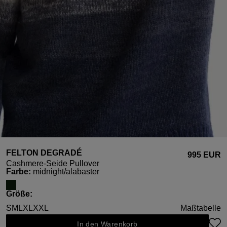
FELTON DEGRADÉ
995 EUR
Cashmere-Seide Pullover
auswählen
Farbe
:
midnight/alabaster
auswählen
Größe
:
S
M
L
XL
XXL
Maßtabelle
In den Warenkorb