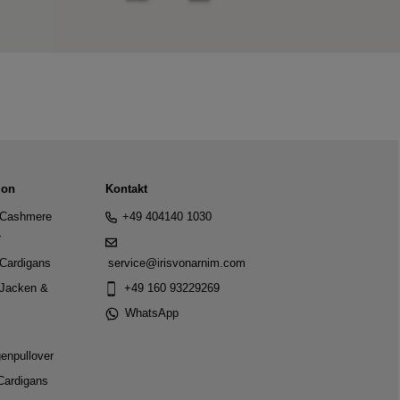
ion
Kontakt
Cashmere
+49 404140 1030
r
Cardigans
service@irisvonarnim.com
Jacken &
+49 160 93229269
WhatsApp
genpullover
Cardigans