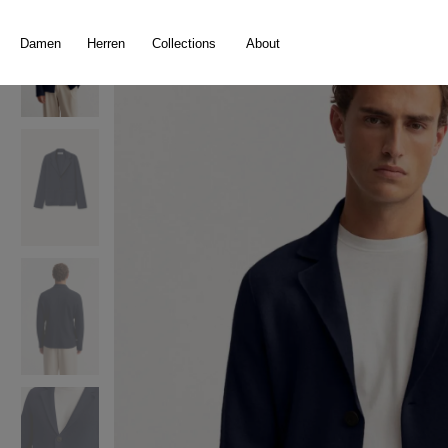
springen
Zur Hauptnavigation springen
Damen
Herren
Collections
About