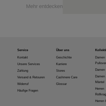
Mehr entdecken
Service
Über uns
Kollekt
Kontakt
Geschichte
Damen 
Pullove
Unsere Services
Karriere
Damen 
Zahlung
Stores
Damen 
Versand & Retouren
Cashmere Care
Mäntel
Widerruf
Glossar
Herren
Häufige Fragen
Rollkra
Herren 