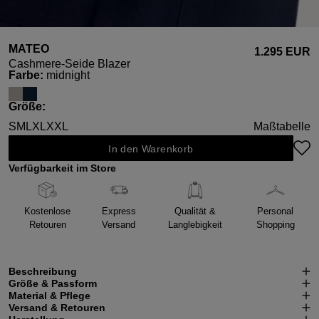
MATEO
1.295 EUR
Cashmere-Seide Blazer
auswählen
Farbe
:
midnight
auswählen
Größe
:
S
M
L
XL
XXL
Maßtabelle
In den Warenkorb
Verfügbarkeit im Store
Kostenlose
Express
Qualität &
Personal
Retouren
Versand
Langlebigkeit
Shopping
Beschreibung
Größe & Passform
Material & Pflege
Versand & Retouren