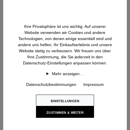
EMMILY DOUBLE
DANIKA
Seide-Leinen Top
High Waist Jeans
595 EUR
295 EUR
Ihre Privatsphäre ist uns wichtig. Auf unserer
Website verwenden wir Cookies und andere
Technologien, von denen einige essentiell sind und
andere uns helfen, Ihr Einkaufserlebnis und unsere
Website stetig zu verbessern. Wir freuen uns über
Ihre Zustimmung, die Sie jederzeit in den
Datenschutz-Einstellungen anpassen können.
Mehr anzeigen…
Datenschutzbestimmungen
Impressum
EINSTELLUNGEN
ZUSTIMMEN & WEITER
VANIA LONG
IRIS LINEN KOI