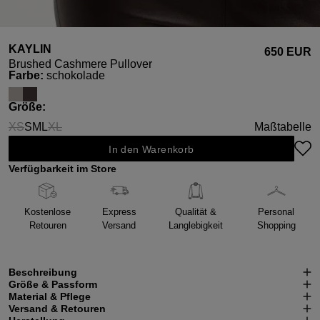
KAYLIN
650 EUR
Brushed Cashmere Pullover
auswählen
Farbe
:
schokolade
auswählen
Größe
:
XS
S
M
L
XL
Maßtabelle
(Diese Option ist zurzeit nicht verfügbar.)
(Diese Option ist zurzeit nicht verfügbar.)
In den Warenkorb
Verfügbarkeit im Store
Kostenlose
Express
Qualität &
Personal
Retouren
Versand
Langlebigkeit
Shopping
Beschreibung
Größe & Passform
Material & Pflege
Versand & Retouren