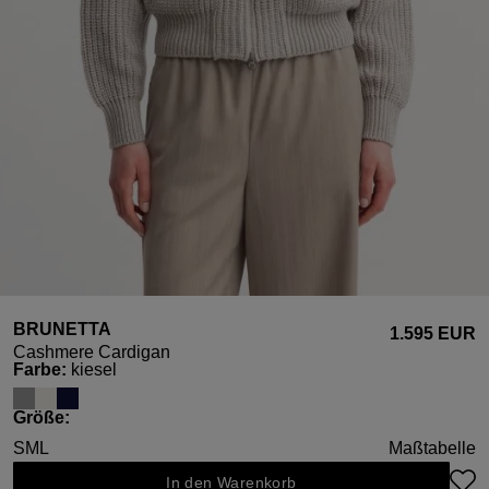
BRUNETTA
1.595 EUR
Cashmere Cardigan
auswählen
Farbe
:
kiesel
auswählen
Größe
:
S
M
L
Maßtabelle
In den Warenkorb