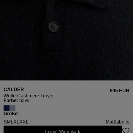
CALDER
695 EUR
Wolle-Cashmere Troyer
auswählen
Farbe
:
navy
auswählen
Größe
:
S
M
L
XL
XXL
Maßtabelle
In den Warenkorb