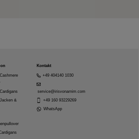
ion
Kontakt
Cashmere
+49 404140 1030
r
Cardigans
service@irisvonarnim.com
Jacken &
+49 160 93229269
WhatsApp
genpullover
Cardigans