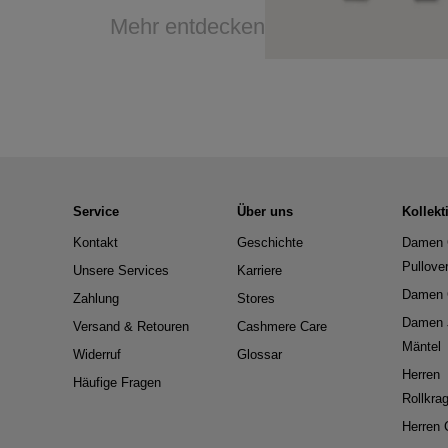
Mehr entdecken
Service
Über uns
Kollekt
Kontakt
Geschichte
Damen 
Pullove
Unsere Services
Karriere
Damen 
Zahlung
Stores
Damen 
Versand & Retouren
Cashmere Care
Mäntel
Widerruf
Glossar
Herren
Häufige Fragen
Rollkra
Herren 