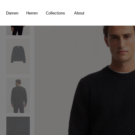
springen
Zur Hauptnavigation springen
Damen
Herren
Collections
About