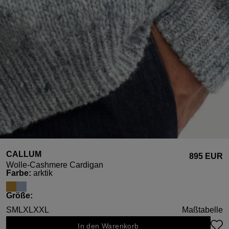
CALLUM
895 EUR
Wolle-Cashmere Cardigan
auswählen
Farbe
:
arktik
auswählen
Größe
:
S
M
L
XL
XXL
Maßtabelle
In den Warenkorb