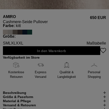
AMIRO
650 EUR
Cashmere-Seide Pullover
auswählen
Farbe
:
kitt
auswählen
Größe
:
S
M
L
XL
XXL
Maßtabelle
In den Warenkorb
Verfügbarkeit im Store
Kostenlose
Express
Qualität &
Personal
Retouren
Versand
Langlebigkeit
Shopping
Beschreibung
Größe & Passform
Material & Pflege
Versand & Retouren