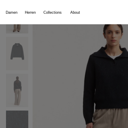
springen
Zur Hauptnavigation springen
Damen
Herren
Collections
About