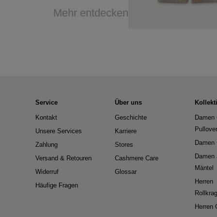
Mehr entdecken
Service
Über uns
Kollekt
Kontakt
Geschichte
Damen 
Pullove
Unsere Services
Karriere
Damen 
Zahlung
Stores
Damen 
Versand & Retouren
Cashmere Care
Mäntel
Widerruf
Glossar
Herren
Häufige Fragen
Rollkra
Herren 