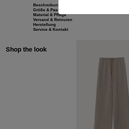
Beschreibung
Größe & Passform
Material & Pflege
Versand & Retouren
Herstellung
Service & Kontakt
Shop the look