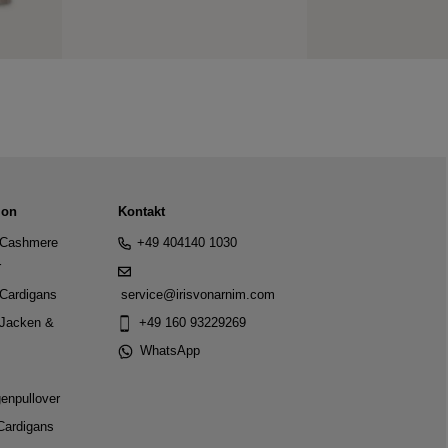
ion
Kontakt
Cashmere
+49 404140 1030
r
Cardigans
service@irisvonarnim.com
Jacken &
+49 160 93229269
WhatsApp
genpullover
Cardigans