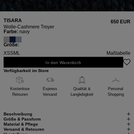
TISARA
650 EUR
Wolle-Cashmere Troyer
auswählen
Farbe
:
navy
auswählen
Größe
:
XS
S
M
L
Maßtabelle
In den Warenkorb
Verfügbarkeit im Store
Kostenlose
Express
Qualität &
Personal
Retouren
Versand
Langlebigkeit
Shopping
Beschreibung
Größe & Passform
Material & Pflege
Versand & Retouren